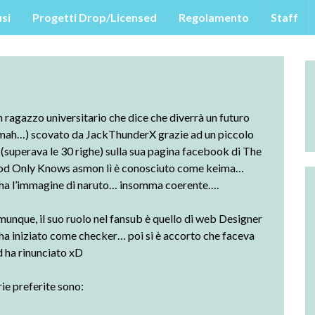
si
Progetti Drop/Licensed
Regolamento
Staff
ragazzo universitario che dice che diverrà un futuro
(mah…) scovato da JackThunderX grazie ad un piccolo
(superava le 30 righe) sulla sua pagina facebook di
The
od Only Knows
asmon lì è conosciuto come keima…
 ha l’immagine di naruto… insomma coerente….
unque, il suo ruolo nel fansub è quello di web Designer
ha iniziato come checker… poi si è accorto che faceva
 ha rinunciato xD
rie preferite sono: