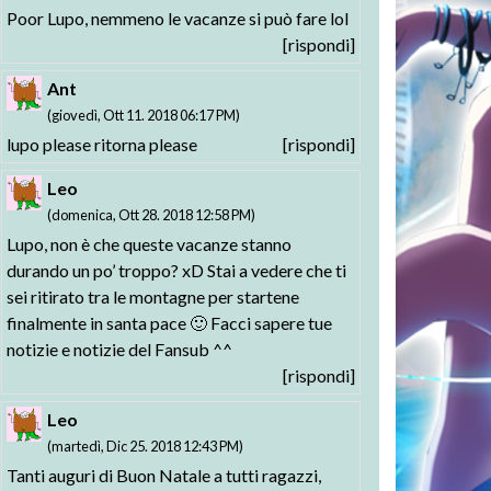
Poor Lupo, nemmeno le vacanze si può fare lol
[rispondi]
Ant
(giovedì, Ott 11. 2018 06:17 PM)
lupo please ritorna please
[rispondi]
Leo
(domenica, Ott 28. 2018 12:58 PM)
Lupo, non è che queste vacanze stanno
durando un po’ troppo? xD Stai a vedere che ti
sei ritirato tra le montagne per startene
finalmente in santa pace 🙂 Facci sapere tue
notizie e notizie del Fansub ^^
[rispondi]
Leo
(martedì, Dic 25. 2018 12:43 PM)
Tanti auguri di Buon Natale a tutti ragazzi,