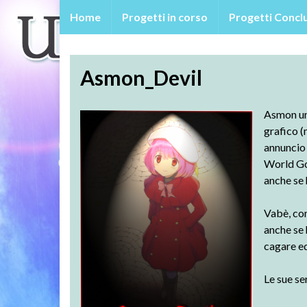
Home
Progetti in corso
Progetti Conclu
Asmon_Devil
Asmon un 
grafico 
annuncio 
World G
anche se
Vabè, com
anche se 
cagare ed
Le sue se