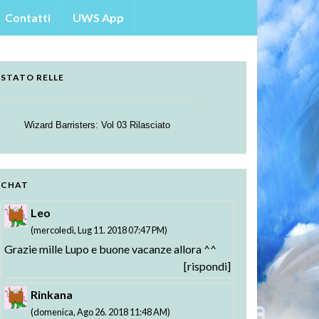
Contatti
UWS App
STATO RELLE
Wizard Barristers: Vol 03 Rilasciato
Strike the Blood - Valkyria no Oukoku-hen:
Testament BURST BD: Vol. 01 Rilasciato
01-02 Rilasciati
CHAT
Leo
(mercoledì, Lug 11. 2018 07:47 PM)
Grazie mille Lupo e buone vacanze allora ^^
[rispondi]
Rinkana
(domenica, Ago 26. 2018 11:48 AM)