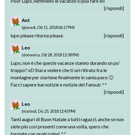
Poor Lupo, nemmeno le vacanze si può fare lol
[rispondi]
Ant
(giovedì, Ott 11. 2018 06:17 PM)
lupo please ritorna please
[rispondi]
Leo
(domenica, Ott 28. 2018 12:58 PM)
Lupo, non è che queste vacanze stanno durando un po’
troppo? xD Stai a vedere che ti sei ritirato tra le
montagne per startene finalmente in santa pace 🙂
Facci sapere tue notizie e notizie del Fansub ^^
[rispondi]
Leo
(martedì, Dic 25. 2018 12:43 PM)
Tanti auguri di Buon Natale a tutti ragazzi, anche se non
siete più così presenti come una volta, spero che
torniate con qualcosina! ^^