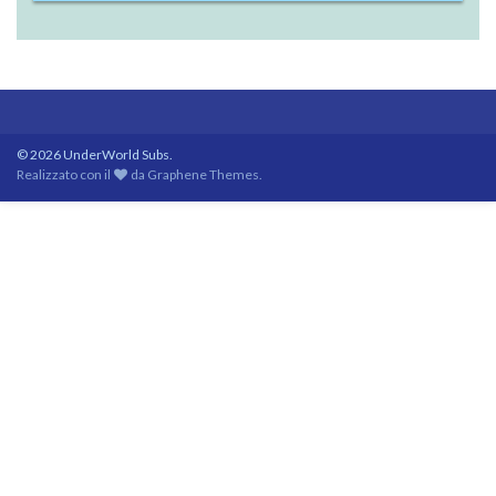
© 2026 UnderWorld Subs.
Realizzato con il
da
Graphene Themes
.