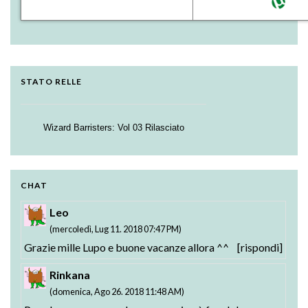
STATO RELLE
Wizard Barristers: Vol 03 Rilasciato
Strike the Blood - Valkyria no Oukoku-hen:
Testament BURST BD: Vol. 01 Rilasciato
01-02 Rilasciati
CHAT
Leo
(mercoledì, Lug 11. 2018 07:47 PM)
Grazie mille Lupo e buone vacanze allora ^^
[rispondi]
Rinkana
(domenica, Ago 26. 2018 11:48 AM)