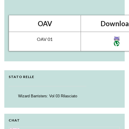
OAV
Downloa
OAV 01
STATO RELLE
Wizard Barristers: Vol 03 Rilasciato
Strike the Blood - Valkyria no Oukoku-hen:
Testament BURST BD: Vol. 01 Rilasciato
01-02 Rilasciati
CHAT