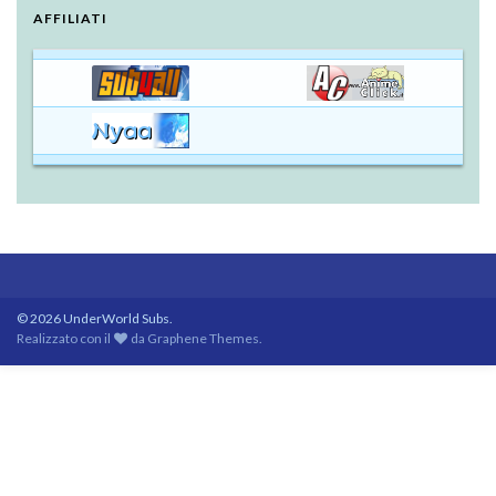
AFFILIATI
© 2026 UnderWorld Subs.
Realizzato con il
da
Graphene Themes
.