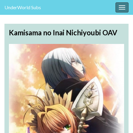
UnderWorld Subs
Attiv
la
navig
Kamisama no Inai Nichiyoubi OAV