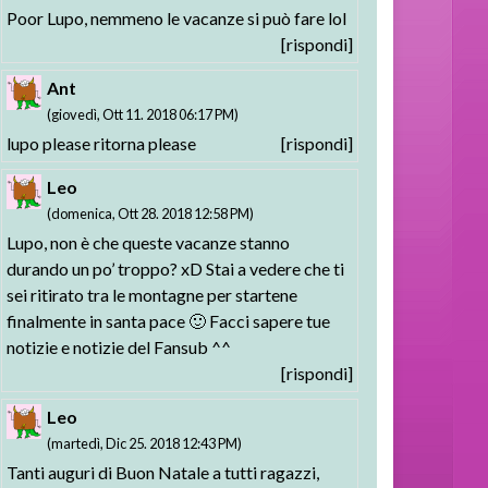
Poor Lupo, nemmeno le vacanze si può fare lol
[rispondi]
Ant
(giovedì, Ott 11. 2018 06:17 PM)
lupo please ritorna please
[rispondi]
Leo
(domenica, Ott 28. 2018 12:58 PM)
Lupo, non è che queste vacanze stanno
durando un po’ troppo? xD Stai a vedere che ti
sei ritirato tra le montagne per startene
finalmente in santa pace 🙂 Facci sapere tue
notizie e notizie del Fansub ^^
[rispondi]
Leo
(martedì, Dic 25. 2018 12:43 PM)
Tanti auguri di Buon Natale a tutti ragazzi,