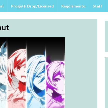
si
Progetti Drop/Licensed
Regolamento
Staff
mut