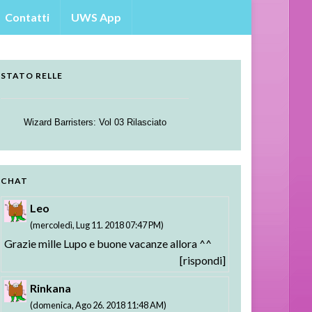
Contatti
UWS App
STATO RELLE
Wizard Barristers: Vol 03 Rilasciato
Strike the Blood - Valkyria no Oukoku-hen:
Testament BURST BD: Vol. 01 Rilasciato
01-02 Rilasciati
CHAT
Leo
(mercoledì, Lug 11. 2018 07:47 PM)
Grazie mille Lupo e buone vacanze allora ^^
[rispondi]
Rinkana
(domenica, Ago 26. 2018 11:48 AM)