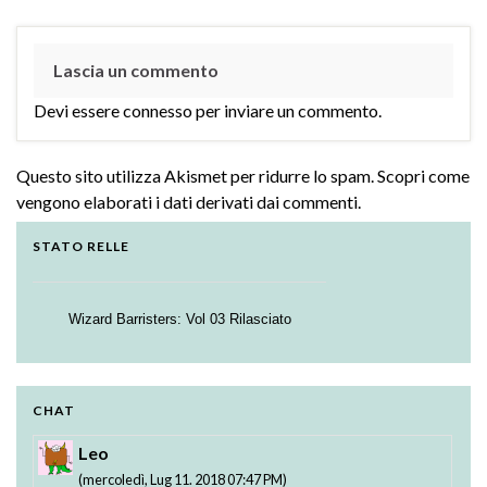
Lascia un commento
Devi essere
connesso
per inviare un commento.
Questo sito utilizza Akismet per ridurre lo spam.
Scopri come
vengono elaborati i dati derivati dai commenti
.
STATO RELLE
Wizard Barristers: Vol 03 Rilasciato
Strike the Blood - Valkyria no Oukoku-hen:
Testament BURST BD: Vol. 01 Rilasciato
01-02 Rilasciati
CHAT
Leo
(mercoledì, Lug 11. 2018 07:47 PM)