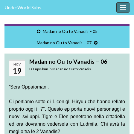
UnderWorld Subs
Attiv
la
navig
Madan no Ou to Vanadis – 05
Madan no Ou to Vanadis – 07
Madan no Ou to Vanadis – 06
NOV
19
Di
Lupo-kun
in
Madan no Ou to Vanadis
‘Sera Oppaiomani.
Ci portiamo sotto di 1 con gli Hiryuu che hanno rellato
proprio oggi il 7°. Questo ep porta nuovi personaggi e
nuovi sviluppi. Tigre e Elen penetrano nella cittadella
ed ora dovranno vedersela con Ludmila. Chi avrà la
meglio tra le 2 Vanadis?