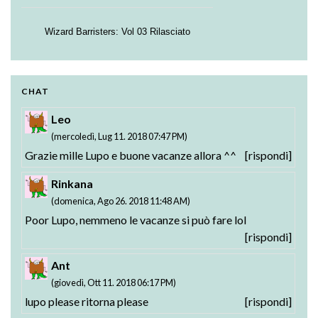
Wizard Barristers: Vol 03 Rilasciato
Strike the Blood - Valkyria no Oukoku-hen:
Testament BURST BD: Vol. 01 Rilasciato
01-02 Rilasciati
CHAT
Leo
(mercoledì, Lug 11. 2018 07:47 PM)
Grazie mille Lupo e buone vacanze allora ^^
[rispondi]
Rinkana
(domenica, Ago 26. 2018 11:48 AM)
Poor Lupo, nemmeno le vacanze si può fare lol
[rispondi]
Ant
(giovedì, Ott 11. 2018 06:17 PM)
lupo please ritorna please
[rispondi]