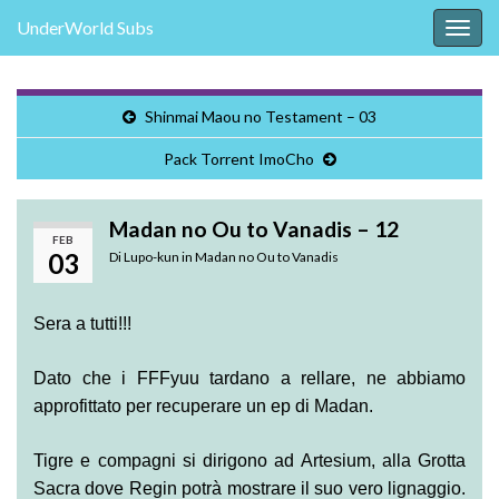
UnderWorld Subs
Attiv
la
navig
Shinmai Maou no Testament – 03
Pack Torrent ImoCho
Madan no Ou to Vanadis – 12
FEB
03
Di
Lupo-kun
in
Madan no Ou to Vanadis
Sera a tutti!!!
Dato che i FFFyuu tardano a rellare, ne abbiamo
approfittato per recuperare un ep di Madan.
Tigre e compagni si dirigono ad Artesium, alla Grotta
Sacra dove Regin potrà mostrare il suo vero lignaggio.