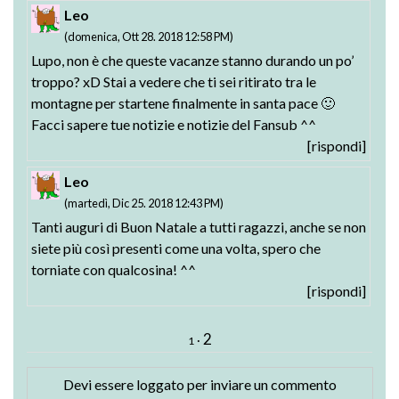
Leo
(domenica, Ott 28. 2018 12:58 PM)
Lupo, non è che queste vacanze stanno durando un po’
troppo? xD Stai a vedere che ti sei ritirato tra le
montagne per startene finalmente in santa pace 🙂
Facci sapere tue notizie e notizie del Fansub ^^
[rispondi]
Leo
(martedì, Dic 25. 2018 12:43 PM)
Tanti auguri di Buon Natale a tutti ragazzi, anche se non
siete più così presenti come una volta, spero che
torniate con qualcosina! ^^
[rispondi]
2
·
1
Devi essere
loggato
per inviare un commento