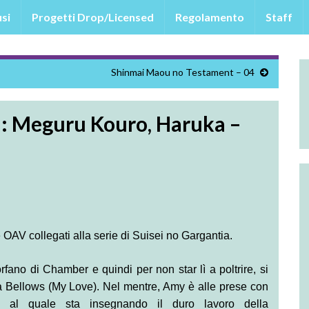
si
Progetti Drop/Licensed
Regolamento
Staff
Shinmai Maou no Testament – 04
a: Meguru Kouro, Haruka –
e OAV collegati alla serie di Suisei no Gargantia.
rfano di Chamber e quindi per non star lì a poltrire, si
 Bellows (My Love). Nel mentre, Amy è alle prese con
al quale sta insegnando il duro lavoro della