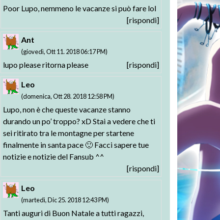
Poor Lupo, nemmeno le vacanze si può fare lol
[rispondi]
Ant
(giovedì, Ott 11. 2018 06:17 PM)
lupo please ritorna please
[rispondi]
Leo
(domenica, Ott 28. 2018 12:58 PM)
Lupo, non è che queste vacanze stanno
durando un po’ troppo? xD Stai a vedere che ti
sei ritirato tra le montagne per startene
finalmente in santa pace 🙂 Facci sapere tue
notizie e notizie del Fansub ^^
[rispondi]
Leo
(martedì, Dic 25. 2018 12:43 PM)
Tanti auguri di Buon Natale a tutti ragazzi,