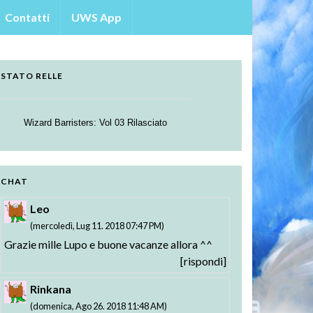
Contatti
UWS App
STATO RELLE
Wizard Barristers: Vol 03 Rilasciato
Strike the Blood - Valkyria no Oukoku-hen:
Testament BURST BD: Vol. 01 Rilasciato
01-02 Rilasciati
CHAT
Leo
(mercoledì, Lug 11. 2018 07:47 PM)
Grazie mille Lupo e buone vacanze allora ^^
[rispondi]
Rinkana
(domenica, Ago 26. 2018 11:48 AM)