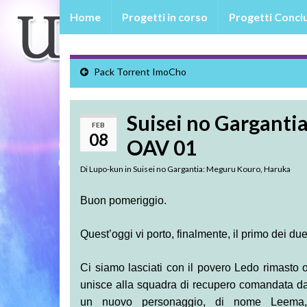
Home
Progetti in corso
Progetti Conclu
Pack Torrent ImoCho
Suisei no Garganti
FEB
08
OAV 01
Di
Lupo-kun
in
Suisei no Gargantia: Meguru Kouro, Haruka
Buon pomeriggio.
Quest’oggi vi porto, finalmente, il primo dei du
Ci siamo lasciati con il povero Ledo rimasto o
unisce alla squadra di recupero comandata da
un nuovo personaggio, di nome Leema, 