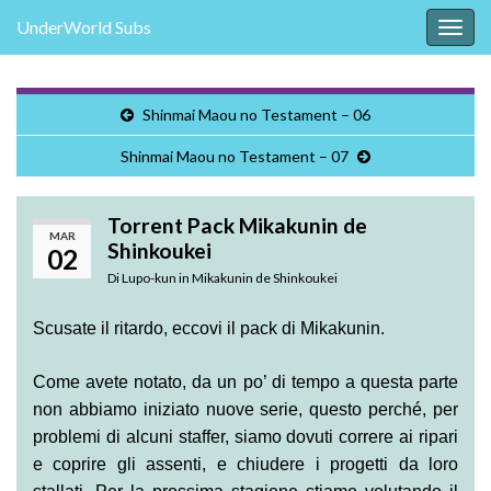
UnderWorld Subs
Attiv
la
navig
Shinmai Maou no Testament – 06
Shinmai Maou no Testament – 07
Torrent Pack Mikakunin de
MAR
Shinkoukei
02
Di
Lupo-kun
in
Mikakunin de Shinkoukei
Scusate il ritardo, eccovi il pack di Mikakunin.
Come avete notato, da un po’ di tempo a questa parte
non abbiamo iniziato nuove serie, questo perché, per
problemi di alcuni staffer, siamo dovuti correre ai ripari
e coprire gli assenti, e chiudere i progetti da loro