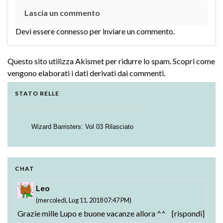
Lascia un commento
Devi essere
connesso
per inviare un commento.
Questo sito utilizza Akismet per ridurre lo spam.
Scopri come
vengono elaborati i dati derivati dai commenti
.
STATO RELLE
Wizard Barristers: Vol 03 Rilasciato
Strike the Blood - Valkyria no Oukoku-hen:
Testament BURST BD: Vol. 01 Rilasciato
01-02 Rilasciati
CHAT
Leo
(mercoledì, Lug 11. 2018 07:47 PM)
Grazie mille Lupo e buone vacanze allora ^^
[rispondi]