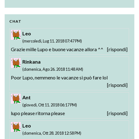
Strike the Blood - Valkyria no Oukoku-hen:
Testament BURST BD: Vol. 01 Rilasciato
01-02 Rilasciati
CHAT
Leo
(mercoledì, Lug 11. 2018 07:47 PM)
Grazie mille Lupo e buone vacanze allora ^^
[rispondi]
Rinkana
(domenica, Ago 26. 2018 11:48 AM)
Poor Lupo, nemmeno le vacanze si può fare lol
[rispondi]
Ant
(giovedì, Ott 11. 2018 06:17 PM)
lupo please ritorna please
[rispondi]
Leo
(domenica, Ott 28. 2018 12:58 PM)