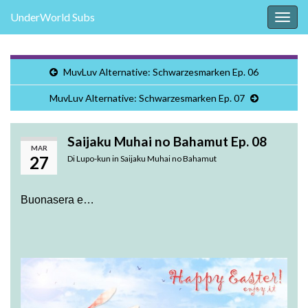
UnderWorld Subs
Attiv
la
navig
MuvLuv Alternative: Schwarzesmarken Ep. 06
MuvLuv Alternative: Schwarzesmarken Ep. 07
Saijaku Muhai no Bahamut Ep. 08
MAR
27
Di
Lupo-kun
in
Saijaku Muhai no Bahamut
Buonasera e…