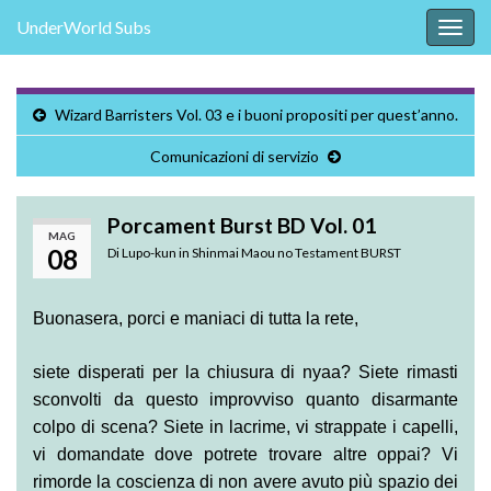
UnderWorld Subs
Attiv
la
navig
Wizard Barristers Vol. 03 e i buoni propositi per quest’anno.
Comunicazioni di servizio
Porcament Burst BD Vol. 01
MAG
08
Di
Lupo-kun
in
Shinmai Maou no Testament BURST
Buonasera, porci e maniaci di tutta la rete,
siete disperati per la chiusura di nyaa? Siete rimasti
sconvolti da questo improvviso quanto disarmante
colpo di scena? Siete in lacrime, vi strappate i capelli,
vi domandate dove potrete trovare altre oppai? Vi
rimorde la coscienza di non avere avuto più spazio dei