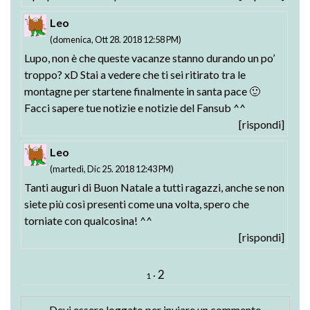
Leo
(domenica, Ott 28. 2018 12:58 PM)
Lupo, non è che queste vacanze stanno durando un po’
troppo? xD Stai a vedere che ti sei ritirato tra le
montagne per startene finalmente in santa pace 🙂
Facci sapere tue notizie e notizie del Fansub ^^
[rispondi]
Leo
(martedì, Dic 25. 2018 12:43 PM)
Tanti auguri di Buon Natale a tutti ragazzi, anche se non
siete più così presenti come una volta, spero che
torniate con qualcosina! ^^
[rispondi]
2
·
1
Devi essere
loggato
per inviare un commento