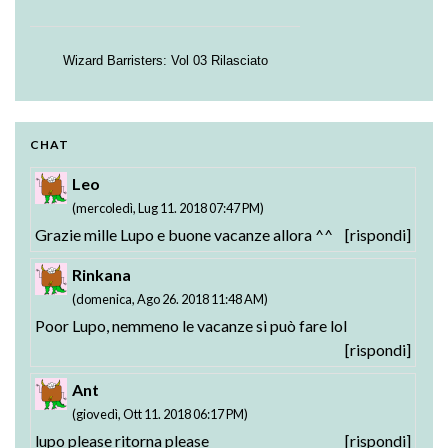
Wizard Barristers: Vol 03 Rilasciato
Strike the Blood - Valkyria no Oukoku-hen:
Testament BURST BD: Vol. 01 Rilasciato
01-02 Rilasciati
CHAT
Leo
(mercoledì, Lug 11. 2018 07:47 PM)
Grazie mille Lupo e buone vacanze allora ^^
[rispondi]
Rinkana
(domenica, Ago 26. 2018 11:48 AM)
Poor Lupo, nemmeno le vacanze si può fare lol
[rispondi]
Ant
(giovedì, Ott 11. 2018 06:17 PM)
lupo please ritorna please
[rispondi]