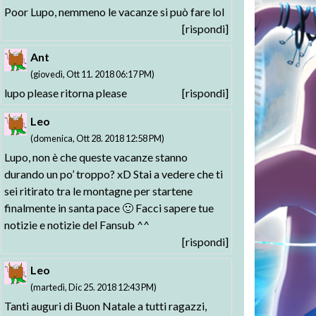
Poor Lupo, nemmeno le vacanze si può fare lol
[rispondi]
Ant
(giovedì, Ott 11. 2018 06:17 PM)
lupo please ritorna please
[rispondi]
Leo
(domenica, Ott 28. 2018 12:58 PM)
Lupo, non è che queste vacanze stanno
durando un po’ troppo? xD Stai a vedere che ti
sei ritirato tra le montagne per startene
finalmente in santa pace 🙂 Facci sapere tue
notizie e notizie del Fansub ^^
[rispondi]
Leo
(martedì, Dic 25. 2018 12:43 PM)
Tanti auguri di Buon Natale a tutti ragazzi,