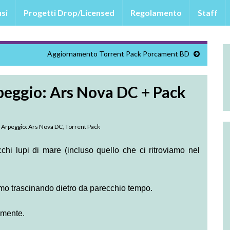
si
Progetti Drop/Licensed
Regolamento
Staff
Aggiornamento Torrent Pack Porcament BD
eggio: Ars Nova DC + Pack
 Arpeggio: Ars Nova DC
,
Torrent Pack
chi lupi di mare (incluso quello che ci ritroviamo nel
amo trascinando dietro da parecchio tempo.
amente.