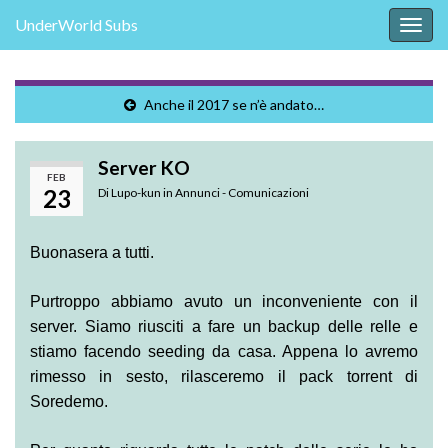
UnderWorld Subs
Attiv
la
navig
Anche il 2017 se n’è andato…
Server KO
FEB
23
Di
Lupo-kun
in
Annunci - Comunicazioni
Buonasera a tutti.
Purtroppo abbiamo avuto un inconveniente con il
server. Siamo riusciti a fare un backup delle relle e
stiamo facendo seeding da casa. Appena lo avremo
rimesso in sesto, rilasceremo il pack torrent di
Soredemo.