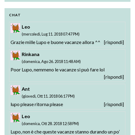
Strike the Blood - Valkyria no Oukoku-hen:
Testament BURST BD: Vol. 01 Rilasciato
01-02 Rilasciati
CHAT
Leo
(mercoledì, Lug 11. 2018 07:47 PM)
Grazie mille Lupo e buone vacanze allora ^^
[rispondi]
Rinkana
(domenica, Ago 26. 2018 11:48 AM)
Poor Lupo, nemmeno le vacanze si può fare lol
[rispondi]
Ant
(giovedì, Ott 11. 2018 06:17 PM)
lupo please ritorna please
[rispondi]
Leo
(domenica, Ott 28. 2018 12:58 PM)
Lupo, non è che queste vacanze stanno durando un po’