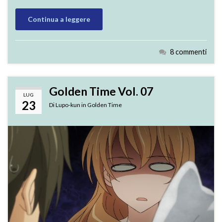
Continua a leggere
8 commenti
Golden Time Vol. 07
LUG
23
Di
Lupo-kun
in
Golden Time