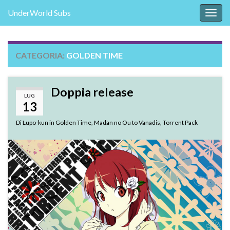
UnderWorld Subs
Attiv
la
navig
CATEGORIA:
GOLDEN TIME
Doppia release
LUG
13
Di
Lupo-kun
in
Golden Time
,
Madan no Ou to Vanadis
,
Torrent Pack