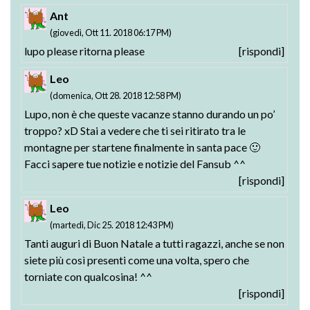
Ant
(giovedì, Ott 11. 2018 06:17 PM)
lupo please ritorna please
[rispondi]
Leo
(domenica, Ott 28. 2018 12:58 PM)
Lupo, non è che queste vacanze stanno durando un po’
troppo? xD Stai a vedere che ti sei ritirato tra le
montagne per startene finalmente in santa pace 🙂
Facci sapere tue notizie e notizie del Fansub ^^
[rispondi]
Leo
(martedì, Dic 25. 2018 12:43 PM)
Tanti auguri di Buon Natale a tutti ragazzi, anche se non
siete più così presenti come una volta, spero che
torniate con qualcosina! ^^
[rispondi]