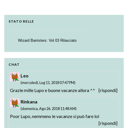
STATO RELLE
Wizard Barristers: Vol 03 Rilasciato
Strike the Blood - Valkyria no Oukoku-hen:
01-02 Rilasciati
Testament BURST BD: Vol. 01 Rilasciato
CHAT
Leo
(mercoledì, Lug 11. 2018 07:47 PM)
Grazie mille Lupo e buone vacanze allora ^^
[rispondi]
Rinkana
(domenica, Ago 26. 2018 11:48 AM)
Poor Lupo, nemmeno le vacanze si può fare lol
[rispondi]